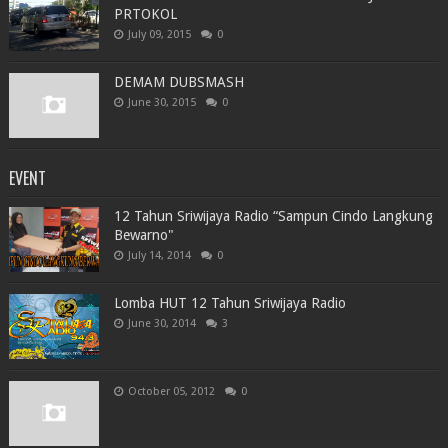
PRTOKOL
July 09, 2015
0
DEMAM DUBSMASH
June 30, 2015
0
EVENT
12 Tahun Sriwijaya Radio “Sampun Cindo Langkung
Bewarno"
July 14, 2014
0
Lomba HUT 12 Tahun Sriwijaya Radio
June 30, 2014
3
October 05, 2012
0