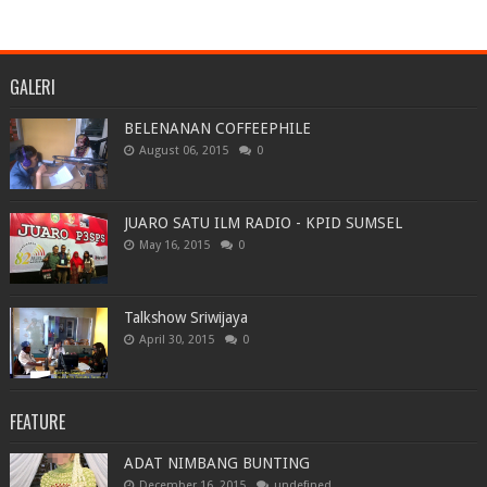
GALERI
BELENANAN COFFEEPHILE
August 06, 2015
0
JUARO SATU ILM RADIO - KPID SUMSEL
May 16, 2015
0
Talkshow Sriwijaya
April 30, 2015
0
FEATURE
ADAT NIMBANG BUNTING
December 16, 2015
undefined