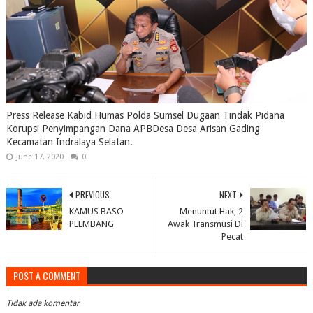
Press Release Kabid Humas Polda Sumsel Dugaan Tindak Pidana
Korupsi Penyimpangan Dana APBDesa Desa Arisan Gading
Kecamatan Indralaya Selatan.
June 17, 2020
0
PREVIOUS
NEXT
KAMUS BASO
Menuntut Hak, 2
PLEMBANG
Awak Transmusi Di
Pecat
POST A COMMENT
Tidak ada komentar