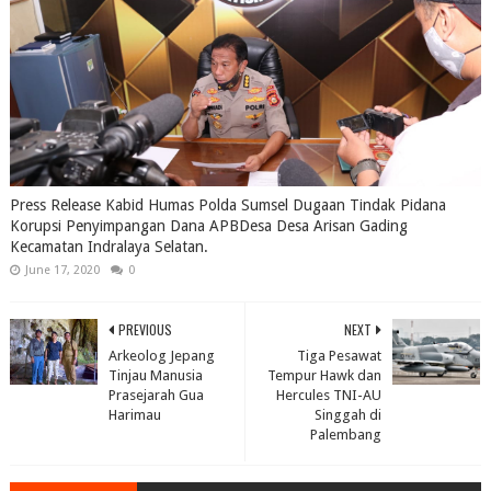
Press Release Kabid Humas Polda Sumsel Dugaan Tindak Pidana
Korupsi Penyimpangan Dana APBDesa Desa Arisan Gading
Kecamatan Indralaya Selatan.
June 17, 2020
0
PREVIOUS
NEXT
Arkeolog Jepang
Tiga Pesawat
Tinjau Manusia
Tempur Hawk dan
Prasejarah Gua
Hercules TNI-AU
Harimau
Singgah di
Palembang