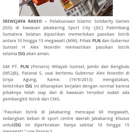
SRIWIJAYA RADIO –
Pelaksanaan Islamic Solidarity Games
(ISG) di kawasan Jakabaring Sport City (JSC) Palembang
Sumatera Selatan dipastikan memerlukan pasokan listrik
antara 10 hingga 15 megawatt (MW). Pihak
PLN
dan Gubernur
Sumsel H Alex Noerdin memastikan pasokan listrik
selama
ISG
akan aman.
GM PT.
PLN
(Persero) Wilayah Sumsel, Jambi dan Bengkulu
(WS2JB), Paranai S, usai bertemu Gubernur Alex Noerdin di
Griya Agung, Kamis (19/9/2013) mengatakan,
kelistrikan
ISG
ini diharapkan berjalan dengan normal karena
pihaknya telah siap dan di kawasan tersebut sudah ada
pembangkit listrik dari CNG.
"Pasokan listrik di Jakabaring mencapai 60 megawatt,
sedangkan beban di sport centre daerah Jakabaring khusus
untuk
ISG
ini diperkirakan hanya sekitar 10 hingga 15
megawatt,” ujar Pranai S.