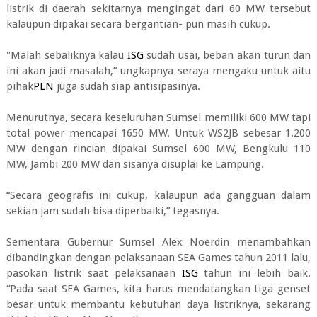
listrik di daerah sekitarnya mengingat dari 60 MW tersebut
kalaupun dipakai secara bergantian- pun masih cukup.
"Malah sebaliknya kalau
ISG
sudah usai, beban akan turun dan
ini akan jadi masalah,” ungkapnya seraya mengaku untuk aitu
pihak
PLN
juga sudah siap antisipasinya.
Menurutnya, secara keseluruhan Sumsel memiliki 600 MW tapi
total power mencapai 1650 MW. Untuk WS2JB sebesar 1.200
MW dengan rincian dipakai Sumsel 600 MW, Bengkulu 110
MW, Jambi 200 MW dan sisanya disuplai ke Lampung.
“Secara geografis ini cukup, kalaupun ada gangguan dalam
sekian jam sudah bisa diperbaiki,” tegasnya.
Sementara Gubernur Sumsel Alex Noerdin menambahkan
dibandingkan dengan pelaksanaan SEA Games tahun 2011 lalu,
pasokan listrik saat pelaksanaan
ISG
tahun ini lebih baik.
“Pada saat SEA Games, kita harus mendatangkan tiga genset
besar untuk membantu kebutuhan daya listriknya, sekarang