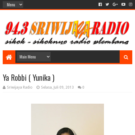
Ya Robbi ( Yunika )
Sriwijaya Radio
Selasa, Juli 09, 2013
0