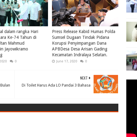
ial dalam rangka Hari
Press Release Kabid Humas Polda
ara Ke-74 Tahun di
Sumsel Dugaan Tindak Pidana
ultan Mahmud
Korupsi Penyimpangan Dana
in Jayowikramo
APBDesa Desa Arisan Gading
ng
Kecamatan Indralaya Selatan.
 2020
0
June 17, 2020
0
NEXT
 Bulan
Di Toilet Harus Ada LO Pandai 3 Bahasa