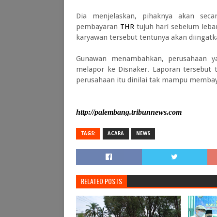
Dia menjelaskan, pihaknya akan seca
pembayaran
THR
tujuh hari sebelum leb
karyawan tersebut tentunya akan diingatk
Gunawan menambahkan, perusahaan y
melapor ke Disnaker. Laporan tersebu
perusahaan itu dinilai tak mampu membay
http://palembang.tribunnews.com
TAGS:
ACARA
NEWS
RELATED POSTS