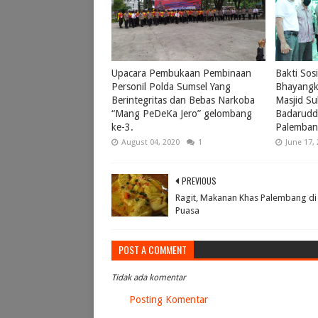
Upacara Pembukaan Pembinaan
Bakti Sos
Personil Polda Sumsel Yang
Bhayangk
Berintegritas dan Bebas Narkoba
Masjid S
“Mang PeDeKa Jero” gelombang
Badarudd
ke-3.
Palemba
August 04, 2020
1
June 17,
PREVIOUS
Ragit, Makanan Khas Palembang di
Puasa
POST A COMMENT
Tidak ada komentar
Posting Komentar