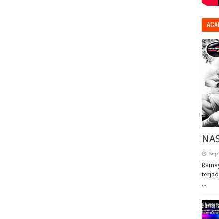
ACA
NAS
Sep
Ramay
terjad
...