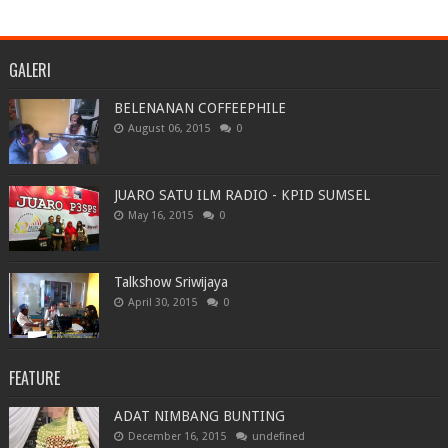
GALERI
BELENANAN COFFEEPHILE
August 06, 2015
0
JUARO SATU ILM RADIO - KPID SUMSEL
May 16, 2015
0
Talkshow Sriwijaya
April 30, 2015
0
FEATURE
ADAT NIMBANG BUNTING
December 16, 2015
undefined