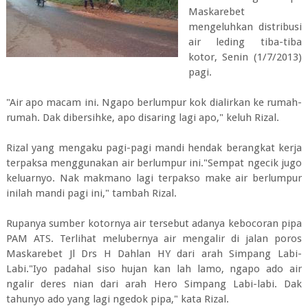
Maskarebet
mengeluhkan distribusi
air leding tiba-tiba
kotor, Senin (1/7/2013)
pagi.
"Air apo macam ini. Ngapo berlumpur kok dialirkan ke rumah-
rumah. Dak dibersihke, apo disaring lagi apo," keluh Rizal.
Rizal yang mengaku pagi-pagi mandi hendak berangkat kerja
terpaksa menggunakan air berlumpur ini."Sempat ngecik jugo
keluarnyo. Nak makmano lagi terpakso make air berlumpur
inilah mandi pagi ini," tambah Rizal.
Rupanya sumber kotornya air tersebut adanya kebocoran pipa
PAM ATS. Terlihat melubernya air mengalir di jalan poros
Maskarebet Jl Drs H Dahlan HY dari arah Simpang Labi-
Labi."Iyo padahal siso hujan kan lah lamo, ngapo ado air
ngalir deres nian dari arah Hero Simpang Labi-labi. Dak
tahunyo ado yang lagi ngedok pipa," kata Rizal.