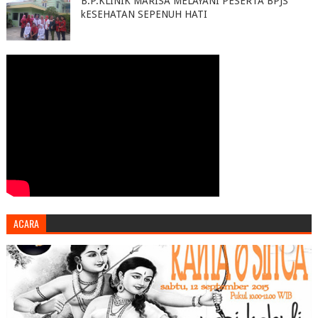
B.P.KLINIK MARISA MELAYANI PESERTA BPJS
kESEHATAN SEPENUH HATI
ACARA