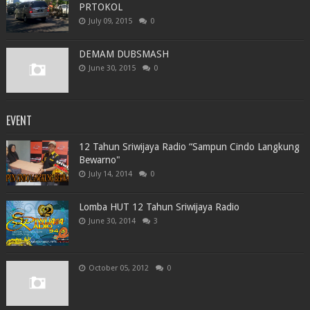
PRTOKOL
July 09, 2015
0
DEMAM DUBSMASH
June 30, 2015
0
EVENT
12 Tahun Sriwijaya Radio “Sampun Cindo Langkung
Bewarno"
July 14, 2014
0
Lomba HUT 12 Tahun Sriwijaya Radio
June 30, 2014
3
October 05, 2012
0