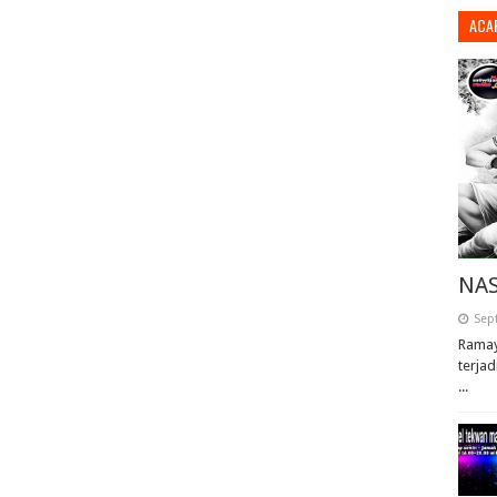
ACA
NAS
Sep
Ramay
terjad
...