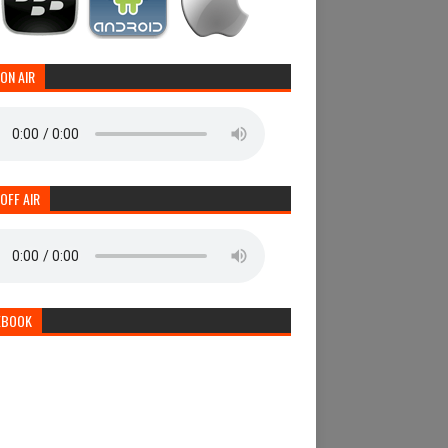
 ON AIR
 OFF AIR
EBOOK