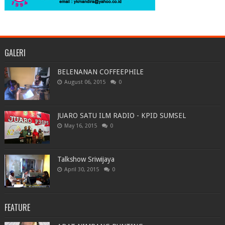
GALERI
BELENANAN COFFEEPHILE
August 06, 2015
0
JUARO SATU ILM RADIO - KPID SUMSEL
May 16, 2015
0
Talkshow Sriwijaya
April 30, 2015
0
FEATURE