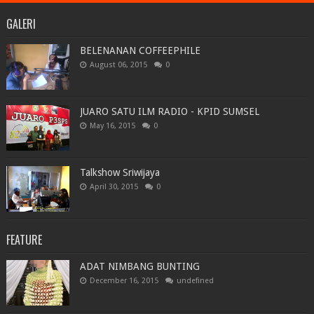
GALERI
BELENANAN COFFEEPHILE
August 06, 2015
0
JUARO SATU ILM RADIO - KPID SUMSEL
May 16, 2015
0
Talkshow Sriwijaya
April 30, 2015
0
FEATURE
ADAT NIMBANG BUNTING
December 16, 2015
undefined