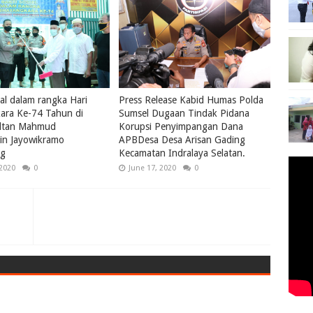
ial dalam rangka Hari
Press Release Kabid Humas Polda
ara Ke-74 Tahun di
Sumsel Dugaan Tindak Pidana
ultan Mahmud
Korupsi Penyimpangan Dana
in Jayowikramo
APBDesa Desa Arisan Gading
ng
Kecamatan Indralaya Selatan.
 2020
0
June 17, 2020
0