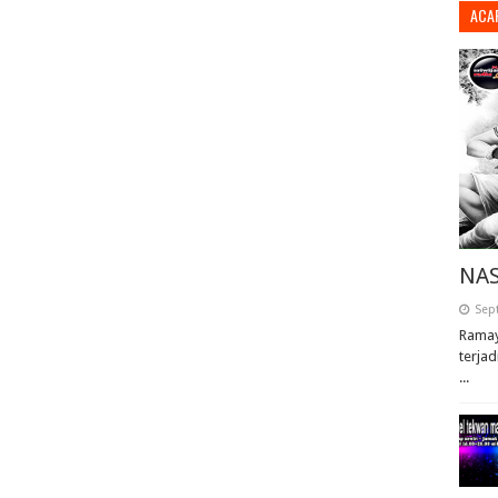
ACA
NAS
Sep
Ramay
terjad
...