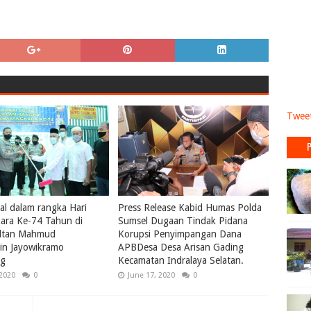
Tweet
ial dalam rangka Hari
Press Release Kabid Humas Polda
ara Ke-74 Tahun di
Sumsel Dugaan Tindak Pidana
ultan Mahmud
Korupsi Penyimpangan Dana
in Jayowikramo
APBDesa Desa Arisan Gading
ng
Kecamatan Indralaya Selatan.
 2020
0
June 17, 2020
0