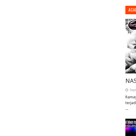
ACA
NAS
Sep
Ramay
terjad
...