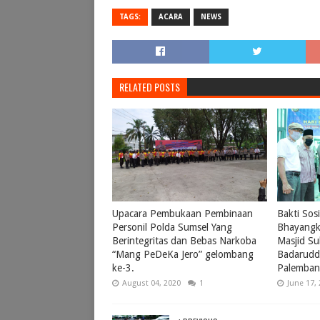
TAGS:
ACARA
NEWS
RELATED POSTS
Upacara Pembukaan Pembinaan
Bakti Sos
Personil Polda Sumsel Yang
Bhayangk
Berintegritas dan Bebas Narkoba
Masjid S
“Mang PeDeKa Jero” gelombang
Badarudd
ke-3.
Palemba
August 04, 2020
1
June 17,