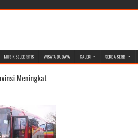
MUSIK SELEBRITIS
WISATA BUDAYA
GALERI
SERBA SERBI
ovinsi Meningkat