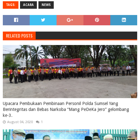
TAGS:
ACARA
NEWS
RELATED POSTS
Upacara Pembukaan Pembinaan Personil Polda Sumsel Yang
Berintegritas dan Bebas Narkoba “Mang PeDeKa Jero” gelombang
ke-3.
August 04, 2020
1