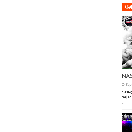
ACA
NAS
Sep
Ramay
terjad
...