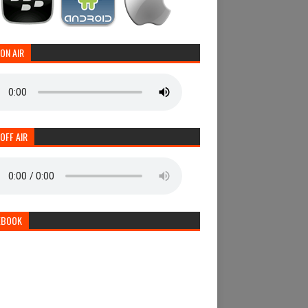
 ON AIR
 OFF AIR
EBOOK