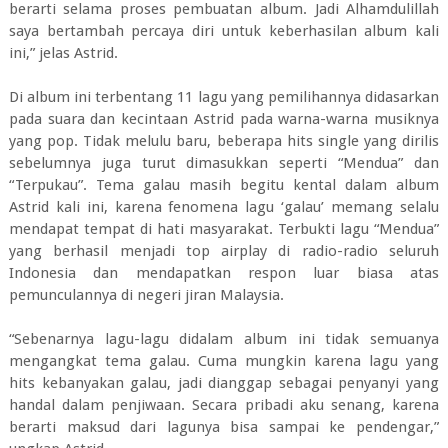
berarti selama proses pembuatan album. Jadi Alhamdulillah
saya bertambah percaya diri untuk keberhasilan album kali
ini,” jelas Astrid.
Di album ini terbentang 11 lagu yang pemilihannya didasarkan
pada suara dan kecintaan Astrid pada warna-warna musiknya
yang pop. Tidak melulu baru, beberapa hits single yang dirilis
sebelumnya juga turut dimasukkan seperti “Mendua” dan
“Terpukau”. Tema galau masih begitu kental dalam album
Astrid kali ini, karena fenomena lagu ‘galau’ memang selalu
mendapat tempat di hati masyarakat. Terbukti lagu “Mendua”
yang berhasil menjadi top airplay di radio-radio seluruh
Indonesia dan mendapatkan respon luar biasa atas
pemunculannya di negeri jiran Malaysia.
“Sebenarnya lagu-lagu didalam album ini tidak semuanya
mengangkat tema galau. Cuma mungkin karena lagu yang
hits kebanyakan galau, jadi dianggap sebagai penyanyi yang
handal dalam penjiwaan. Secara pribadi aku senang, karena
berarti maksud dari lagunya bisa sampai ke pendengar,”