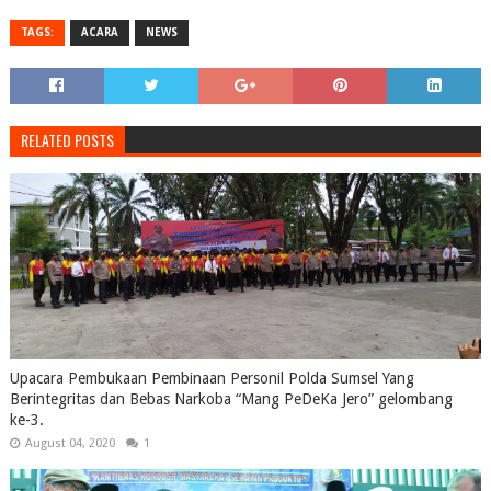
TAGS:
ACARA
NEWS
RELATED POSTS
Upacara Pembukaan Pembinaan Personil Polda Sumsel Yang
Berintegritas dan Bebas Narkoba “Mang PeDeKa Jero” gelombang
ke-3.
August 04, 2020
1