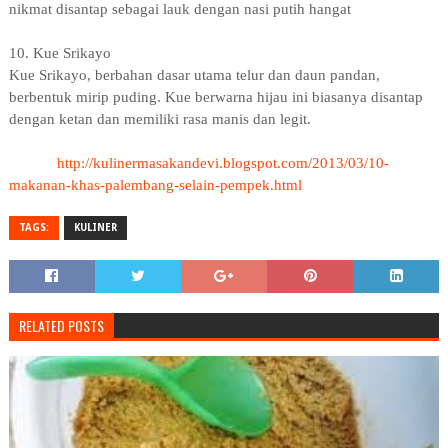
nikmat disantap sebagai lauk dengan nasi putih hangat
10. Kue Srikayo
Kue Srikayo, berbahan dasar utama telur dan daun pandan,
berbentuk mirip puding. Kue berwarna hijau ini biasanya disantap
dengan ketan dan memiliki rasa manis dan legit.
http://kulinermasakandevi.blogspot.com/2013/03/10-
makanan-khas-palembang-selain-pempek.html
TAGS:
KULINER
RELATED POSTS